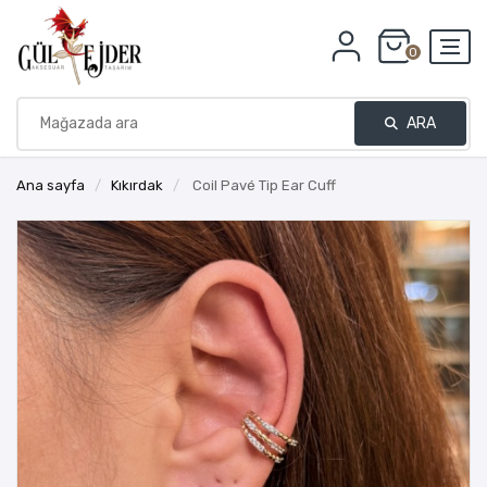
0
ARA
Ana sayfa
/
Kıkırdak
/
Coil Pavé Tip Ear Cuff