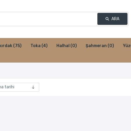
ARA
kırdak
(75)
Toka
(4)
Halhal
(0)
Şahmeran
(0)
Yüz