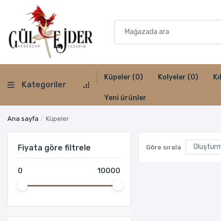
Küpeler
(0)
Kolyeler
(0)
Kı
Kategoriler
Yeni ürünler
Ana sayfa
/
Küpeler
Fiyata göre filtrele
Göre sırala
0
10000