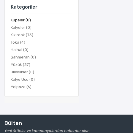
Kategoriler
Küpeler (0)
Kolyeler (0)
Kıkırdak (75)
Toka (4)
Halhal (0)
Şahmeran (0)
Yüzük (37)
Bileklikler (0)
Kolye Ucu (0)
Yelpaze (6)
Bülten
Yeni ürünler ve kampanyalardan haberdar olun