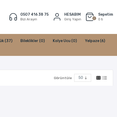
0507 416 38 75
HESABIM
Sepetim
0
Bizi Arayın
Giriş Yapın
0 ₺
ük
(37)
Bileklikler
(0)
Kolye Ucu
(0)
Yelpaze
(6)
Görüntüle