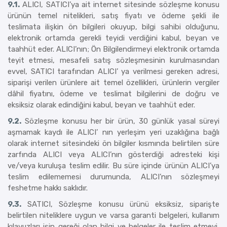
9.1.
ALICI, SATICI’ya ait internet sitesinde sözleşme konusu
ürünün temel nitelikleri, satış fiyatı ve ödeme şekli ile
teslimata ilişkin ön bilgileri okuyup, bilgi sahibi olduğunu,
elektronik ortamda gerekli teyidi verdiğini kabul, beyan ve
taahhüt eder. ALICI’nın; Ön Bilgilendirmeyi elektronik ortamda
teyit etmesi, mesafeli satış sözleşmesinin kurulmasından
evvel, SATICI tarafından ALICI’ ya verilmesi gereken adresi,
siparişi verilen ürünlere ait temel özellikleri, ürünlerin vergiler
dâhil fiyatını, ödeme ve teslimat bilgilerini de doğru ve
eksiksiz olarak edindiğini kabul, beyan ve taahhüt eder.
9.2.
Sözleşme konusu her bir ürün, 30 günlük yasal süreyi
aşmamak kaydı ile ALICI’ nın yerleşim yeri uzaklığına bağlı
olarak internet sitesindeki ön bilgiler kısmında belirtilen süre
zarfında ALICI veya ALICI’nın gösterdiği adresteki kişi
ve/veya kuruluşa teslim edilir. Bu süre içinde ürünün ALICI’ya
teslim edilememesi durumunda, ALICI’nın sözleşmeyi
feshetme hakkı saklıdır.
9.3.
SATICI, Sözleşme konusu ürünü eksiksiz, siparişte
belirtilen niteliklere uygun ve varsa garanti belgeleri, kullanım
kılavuzları işin gereği olan bilgi ve belgeler ile teslim etmeyi,