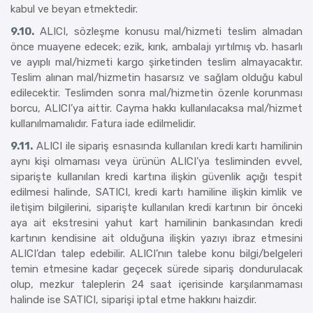
kabul ve beyan etmektedir.
9.10.
ALICI, sözleşme konusu mal/hizmeti teslim almadan
önce muayene edecek; ezik, kırık, ambalajı yırtılmış vb. hasarlı
ve ayıplı mal/hizmeti kargo şirketinden teslim almayacaktır.
Teslim alınan mal/hizmetin hasarsız ve sağlam olduğu kabul
edilecektir. Teslimden sonra mal/hizmetin özenle korunması
borcu, ALICI’ya aittir. Cayma hakkı kullanılacaksa mal/hizmet
kullanılmamalıdır. Fatura iade edilmelidir.
9.11.
ALICI ile sipariş esnasında kullanılan kredi kartı hamilinin
aynı kişi olmaması veya ürünün ALICI’ya tesliminden evvel,
siparişte kullanılan kredi kartına ilişkin güvenlik açığı tespit
edilmesi halinde, SATICI, kredi kartı hamiline ilişkin kimlik ve
iletişim bilgilerini, siparişte kullanılan kredi kartının bir önceki
aya ait ekstresini yahut kart hamilinin bankasından kredi
kartının kendisine ait olduğuna ilişkin yazıyı ibraz etmesini
ALICI’dan talep edebilir. ALICI’nın talebe konu bilgi/belgeleri
temin etmesine kadar geçecek sürede sipariş dondurulacak
olup, mezkur taleplerin 24 saat içerisinde karşılanmaması
halinde ise SATICI, siparişi iptal etme hakkını haizdir.