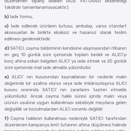
düzenlenen sipariş iadeleri İADE FATURASI kesilmediği
takdirde tamamlanamayacaktır.)
b)
İade formu,
c)
İade edilecek ürünlerin kutusu, ambalajı, varsa standart
aksesuarları ile birlikte eksiksiz ve hasarsız olarak teslim
edilmesi gerekmektedir.
d)
SATICI, cayma bildiriminin kendisine ulaşmasından itibaren
en geç 10 günlük süre içerisinde toplam bedeli ve ALICI’yı
borç altına sokan belgeleri ALICI’ ya iade etmek ve 20 günlük
süre içerisinde malı iade almakla yükümlüdür.
e)
ALICI’ nın kusurundan kaynaklanan bir nedenle malın
değerinde bir azalma olursa veya iade imkânsızlaşırsa ALICI
kusuru oranında SATICI’ nın zararlarını tazmin etmekle
yükümlüdür. Ancak cayma hakkı süresi içinde malın veya
ürünün usulüne uygun kullanılması sebebiyle meydana gelen
değişiklik ve bozulmalardan ALICI sorumlu değildir.
f)
Cayma hakkının kullanılması nedeniyle SATICI tarafından
düzenlenen kampanya limit tutarının altına düşülmesi halinde