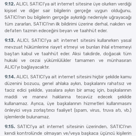
9.12.
ALICI, SATICI’ya ait internet sitesine üye olurken verdiği
kişisel ve diğer sair bilgilerin gerçeğe uygun olduğunu,
SATICI’nın bu bilgilerin gerçeğe aykırılığı nedeniyle uğrayacağı
tüm zararları, SATICI’nın ilk bildirimi üzerine derhal, nakden ve
defaten tazmin edeceğini beyan ve taahhüt eder.
9.13.
ALICI, SATICI’ya ait internet sitesini kullanırken yasal
mevzuat hükümlerine riayet etmeyi ve bunları ihlal etmemeyi
baştan kabul ve taahhüt eder. Aksi takdirde, doğacak tüm
hukuki ve cezai yükümlülükler tamamen ve münhasıran
ALICI’yı bağlayacaktır.
9.14.
ALICI, SATICI’ya ait internet sitesini hiçbir şekilde kamu
düzenini bozucu, genel ahlaka aykırı, başkalarını rahatsız ve
taciz edici şekilde, yasalara aykırı bir amaç için, başkalarının
maddi ve manevi haklarına tecavüz edecek şekilde
kullanamaz. Ayrıca, üye başkalarının hizmetleri kullanmasını
önleyici veya zorlaştırıcı faaliyet (spam, virus, truva atı, vb.)
işlemlerde bulunamaz.
9.15.
SATICI’ya ait internet sitesinin üzerinden, SATICI’nın
kendi kontrolünde olmayan ve/veya başkaca üçüncü kişilerin