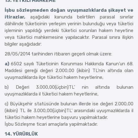
13. YETKİLİ MAHKEME
İşbu sözleşmeden doğan uyuşmazlıklarda şikayet ve
itirazlar,
aşağıdaki kanunda belirtilen parasal sınırlar
dâhilinde tüketicinin yerleşim yerinin bulunduğu veya tüketici
işleminin yapıldığı yerdeki tüketici sorunları hakem heyetine
veya tüketici mahkemesine yapılacaktır. Parasal sınıra ilişkin
bilgiler aşağıdadır:
28/05/2014 tarihinden itibaren geçerli olmak üzere:
a)
6502 sayılı Tüketicinin Korunması Hakkında Kanun’un 68.
Maddesi gereği değeri 2.000,00 (ikibin) TL’nin altında olan
uyuşmazlıklarda ilçe tüketici hakem heyetlerine,
b) Değeri 3.000,00(üçbin)TL’ nin altında bulunan
uyuşmazlıklarda il tüketici hakem heyetlerine,
c) Büyükşehir statüsünde bulunan illerde ise değeri 2.000,00
(ikibin) TL ile 3.000,00(üçbin)TL’ arasındaki uyuşmazlıklarda il
tüketici hakem heyetlerine başvuru yapılmaktadır.
İşbu Sözleşme ticari amaçlarla yapılmaktadır.
14. YÜRÜRLÜK