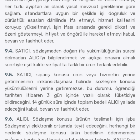
her türlü ayıptan arî olarak yasal mevzuat gereklerine göre
sağlam, standartlara uygun bir şekilde işi doğruluk ve
dürüstlük esasları dâhilinde ifa etmeyi, hizmet kalitesini
koruyup yükseltmeyi, işin ifası sırasında gerekli dikkat ve
özeni göstermeyi, ihtiyat ve öngörü ile hareket etmeyi kabul,
beyan ve taahhüt eder.
9.4.
SATICI, sözleşmeden doğan ifa yükümlülüğünün süresi
dolmadan ALICI’yı bilgilendirmek ve açıkça onayını almak
suretiyle eşit kalite ve fiyatta farklı bir ürün tedarik edebilir.
9.5.
SATICI, sipariş konusu ürün veya hizmetin yerine
getirilmesinin imkânsızlaşması halinde sözleşme konusu
yükümlülüklerini yerine getiremezse, bu durumu, öğrendiği
tarihten itibaren 3 gün içinde yazılı olarak tüketiciye
bildireceğini, 14 günlük süre içinde toplam bedeli ALICI’ya iade
edeceğini kabul, beyan ve taahhüt eder.
9.6.
ALICI, Sözleşme konusu ürünün teslimatı için işbu
Sözleşme’yi elektronik ortamda teyit edeceğini, herhangi bir
nedenle sözleşme konusu ürün bedelinin ödenmemesi
ve/veya banka kayıtlarında iptal edilmesi halinde, SATICI’nın