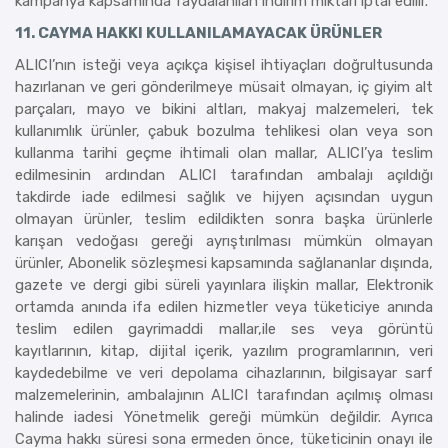
kampanya kapsamında faydalanılan indirim miktarı iptal edilir.
11. CAYMA HAKKI KULLANILAMAYACAK ÜRÜNLER
ALICI’nın isteği veya açıkça kişisel ihtiyaçları doğrultusunda
hazırlanan ve geri gönderilmeye müsait olmayan, iç giyim alt
parçaları, mayo ve bikini altları, makyaj malzemeleri, tek
kullanımlık ürünler, çabuk bozulma tehlikesi olan veya son
kullanma tarihi geçme ihtimali olan mallar, ALICI’ya teslim
edilmesinin ardından ALICI tarafından ambalajı açıldığı
takdirde iade edilmesi sağlık ve hijyen açısından uygun
olmayan ürünler, teslim edildikten sonra başka ürünlerle
karışan vedoğası gereği ayrıştırılması mümkün olmayan
ürünler, Abonelik sözleşmesi kapsamında sağlananlar dışında,
gazete ve dergi gibi süreli yayınlara ilişkin mallar, Elektronik
ortamda anında ifa edilen hizmetler veya tüketiciye anında
teslim edilen gayrimaddi mallar,ile ses veya görüntü
kayıtlarının, kitap, dijital içerik, yazılım programlarının, veri
kaydedebilme ve veri depolama cihazlarının, bilgisayar sarf
malzemelerinin, ambalajının ALICI tarafından açılmış olması
halinde iadesi Yönetmelik gereği mümkün değildir. Ayrıca
Cayma hakkı süresi sona ermeden önce, tüketicinin onayı ile