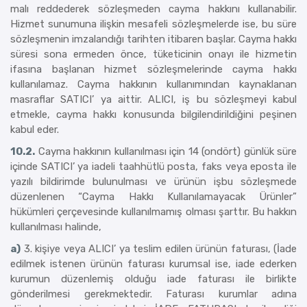
malı reddederek sözleşmeden cayma hakkını kullanabilir.
Hizmet sunumuna ilişkin mesafeli sözleşmelerde ise, bu süre
sözleşmenin imzalandığı tarihten itibaren başlar. Cayma hakkı
süresi sona ermeden önce, tüketicinin onayı ile hizmetin
ifasına başlanan hizmet sözleşmelerinde cayma hakkı
kullanılamaz. Cayma hakkının kullanımından kaynaklanan
masraflar SATICI’ ya aittir. ALICI, iş bu sözleşmeyi kabul
etmekle, cayma hakkı konusunda bilgilendirildiğini peşinen
kabul eder.
10.2.
Cayma hakkının kullanılması için 14 (ondört) günlük süre
içinde SATICI’ ya iadeli taahhütlü posta, faks veya eposta ile
yazılı bildirimde bulunulması ve ürünün işbu sözleşmede
düzenlenen “Cayma Hakkı Kullanılamayacak Ürünler”
hükümleri çerçevesinde kullanılmamış olması şarttır. Bu hakkın
kullanılması halinde,
a)
3. kişiye veya ALICI’ ya teslim edilen ürünün faturası, (İade
edilmek istenen ürünün faturası kurumsal ise, iade ederken
kurumun düzenlemiş olduğu iade faturası ile birlikte
gönderilmesi gerekmektedir. Faturası kurumlar adına