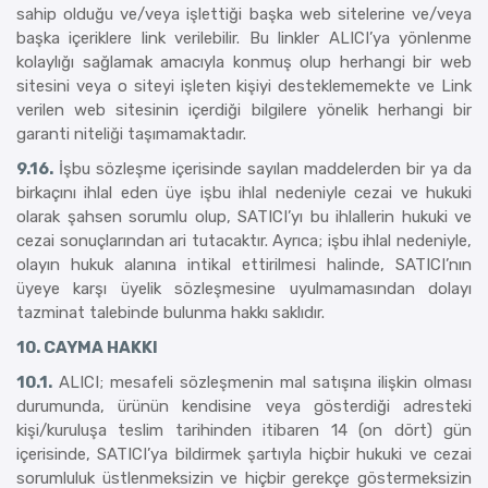
sahip olduğu ve/veya işlettiği başka web sitelerine ve/veya
başka içeriklere link verilebilir. Bu linkler ALICI’ya yönlenme
kolaylığı sağlamak amacıyla konmuş olup herhangi bir web
sitesini veya o siteyi işleten kişiyi desteklememekte ve Link
verilen web sitesinin içerdiği bilgilere yönelik herhangi bir
garanti niteliği taşımamaktadır.
9.16.
İşbu sözleşme içerisinde sayılan maddelerden bir ya da
birkaçını ihlal eden üye işbu ihlal nedeniyle cezai ve hukuki
olarak şahsen sorumlu olup, SATICI’yı bu ihlallerin hukuki ve
cezai sonuçlarından ari tutacaktır. Ayrıca; işbu ihlal nedeniyle,
olayın hukuk alanına intikal ettirilmesi halinde, SATICI’nın
üyeye karşı üyelik sözleşmesine uyulmamasından dolayı
tazminat talebinde bulunma hakkı saklıdır.
10. CAYMA HAKKI
10.1.
ALICI; mesafeli sözleşmenin mal satışına ilişkin olması
durumunda, ürünün kendisine veya gösterdiği adresteki
kişi/kuruluşa teslim tarihinden itibaren 14 (on dört) gün
içerisinde, SATICI’ya bildirmek şartıyla hiçbir hukuki ve cezai
sorumluluk üstlenmeksizin ve hiçbir gerekçe göstermeksizin