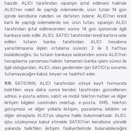
haizdir. ALICI tarafından siparişin iptal edilmesi halinde
ALICI’nın nakit ile yaptığı ödemelerde, ürün tutarı 14 gün
içinde kendisine nakden ve defaten ödenir. ALICI’nın kredi
kartı ile yaptığı ödemelerde ise, ürün tutarı, siparişin ALICI
tarafından iptal edilmesinden sonra 14 gün içerisinde ilgili
bankaya iade edilir. ALICI, SATICI tarafından kredi kartına iade
edilen tutarın banka tarafından ALICI hesabına
yansıtılmasına ilişkin ortalama sürecin 2 ile 3 haftayı
bulabileceğini, bu tutarın bankaya iadesinden sonra ALICI’nın
hesaplarına yansıması halinin tamamen banka işlem süreci ile
ilgili olduğundan, ALICI, olası gecikmeler için SATICI’yı sorumlu
tutamayacağını kabul, beyan ve taahhüt eder.
9.9.
SATICININ, ALICI tarafından siteye kayıt formunda
belirtilen veya daha sonra kendisi tarafından güncellenen
adresi, e-posta adresi, sabit ve mobil telefon hatları ve diğer
iletişim bilgileri üzerinden mektup, e-posta, SMS, telefon
görüşmesi ve diğer yollarla iletişim, pazarlama, bildirim ve
diğer amaçlarla ALICI’ya ulaşma hakkı bulunmaktadır. ALICI,
işbu sözleşmeyi kabul etmekle SATICI’nın kendisine yönelik
yukarıda belirtilen iletişim faaliyetlerinde bulunabileceğini