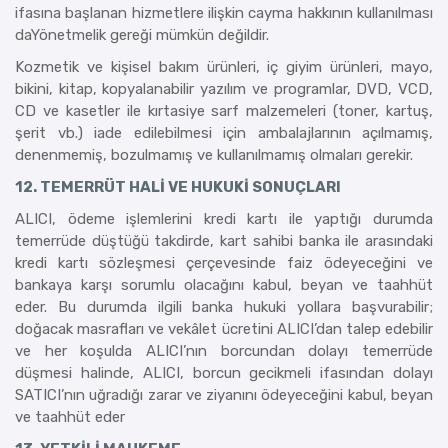
ifasına başlanan hizmetlere ilişkin cayma hakkının kullanılması
daYönetmelik gereği mümkün değildir.
Kozmetik ve kişisel bakım ürünleri, iç giyim ürünleri, mayo,
bikini, kitap, kopyalanabilir yazılım ve programlar, DVD, VCD,
CD ve kasetler ile kırtasiye sarf malzemeleri (toner, kartuş,
şerit vb.) iade edilebilmesi için ambalajlarının açılmamış,
denenmemiş, bozulmamış ve kullanılmamış olmaları gerekir.
12. TEMERRÜT HALİ VE HUKUKİ SONUÇLARI
ALICI, ödeme işlemlerini kredi kartı ile yaptığı durumda
temerrüde düştüğü takdirde, kart sahibi banka ile arasındaki
kredi kartı sözleşmesi çerçevesinde faiz ödeyeceğini ve
bankaya karşı sorumlu olacağını kabul, beyan ve taahhüt
eder. Bu durumda ilgili banka hukuki yollara başvurabilir;
doğacak masrafları ve vekâlet ücretini ALICI’dan talep edebilir
ve her koşulda ALICI’nın borcundan dolayı temerrüde
düşmesi halinde, ALICI, borcun gecikmeli ifasından dolayı
SATICI’nın uğradığı zarar ve ziyanını ödeyeceğini kabul, beyan
ve taahhüt eder