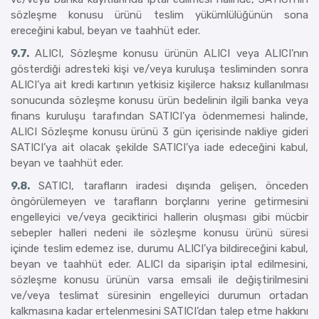
sözleşme konusu ürünü teslim yükümlülüğünün sona
ereceğini kabul, beyan ve taahhüt eder.
9.7.
ALICI, Sözleşme konusu ürünün ALICI veya ALICI’nın
gösterdiği adresteki kişi ve/veya kuruluşa tesliminden sonra
ALICI’ya ait kredi kartının yetkisiz kişilerce haksız kullanılması
sonucunda sözleşme konusu ürün bedelinin ilgili banka veya
finans kuruluşu tarafından SATICI’ya ödenmemesi halinde,
ALICI Sözleşme konusu ürünü 3 gün içerisinde nakliye gideri
SATICI’ya ait olacak şekilde SATICI’ya iade edeceğini kabul,
beyan ve taahhüt eder.
9.8.
SATICI, tarafların iradesi dışında gelişen, önceden
öngörülemeyen ve tarafların borçlarını yerine getirmesini
engelleyici ve/veya geciktirici hallerin oluşması gibi mücbir
sebepler halleri nedeni ile sözleşme konusu ürünü süresi
içinde teslim edemez ise, durumu ALICI’ya bildireceğini kabul,
beyan ve taahhüt eder. ALICI da siparişin iptal edilmesini,
sözleşme konusu ürünün varsa emsali ile değiştirilmesini
ve/veya teslimat süresinin engelleyici durumun ortadan
kalkmasına kadar ertelenmesini SATICI’dan talep etme hakkını