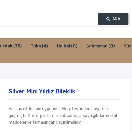
ARA
kırdak
(75)
Toka
(4)
Halhal
(0)
Şahmeran
(0)
Yüz
Silver Mini Yıldız Bileklik
Hassas ciltler için uygundur. Alerji testinden başarı ile
geçmiştir. Krem, parfüm, alkol, çamaşır suyu gibi kimyasal
maddeler ile temasından kaçınılmalıdır.