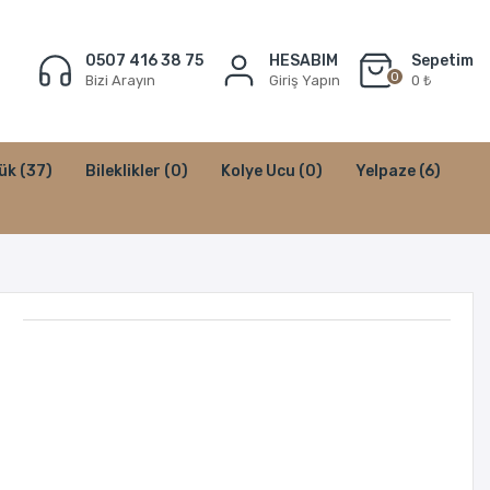
0507 416 38 75
HESABIM
Sepetim
0
Bizi Arayın
Giriş Yapın
0 ₺
ük
(37)
Bileklikler
(0)
Kolye Ucu
(0)
Yelpaze
(6)